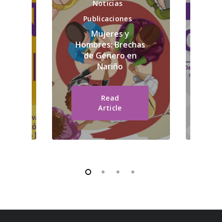
En 
Noticias
xto
Publicaciones
Ob
Mujeres y
Gé
exto
Hombres: Brechas
so
VID-
de Género en
co
020
Nariño
Read
Article