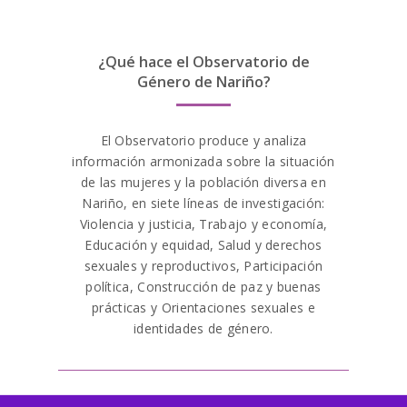
rápidos e seguros. O
pinup
é licenciado e
regulamentado pelas autoridades de jogos
¿Qué hace el Observatorio de
relevantes, garantindo que os jogadores
Género de Nariño?
possam jogar com confiança e
tranquilidade.
El Observatorio produce y analiza
información armonizada sobre la situación
de las mujeres y la población diversa en
Nariño, en siete líneas de investigación:
Violencia y justicia, Trabajo y economía,
Educación y equidad, Salud y derechos
sexuales y reproductivos, Participación
política, Construcción de paz y buenas
prácticas y Orientaciones sexuales e
identidades de género.