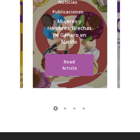
En 
Noticias
xto
Publicaciones
Ob
Mujeres y
Gé
exto
Hombres: Brechas
so
VID-
de Género en
co
020
Nariño
Read
Article