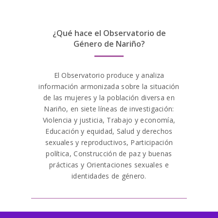
rápidos e seguros. O
pinup
é licenciado e
regulamentado pelas autoridades de jogos
¿Qué hace el Observatorio de
relevantes, garantindo que os jogadores
Género de Nariño?
possam jogar com confiança e
tranquilidade.
El Observatorio produce y analiza
información armonizada sobre la situación
de las mujeres y la población diversa en
Nariño, en siete líneas de investigación:
Violencia y justicia, Trabajo y economía,
Educación y equidad, Salud y derechos
sexuales y reproductivos, Participación
política, Construcción de paz y buenas
prácticas y Orientaciones sexuales e
identidades de género.