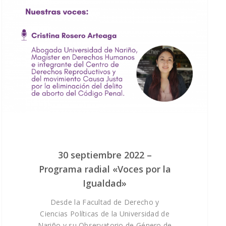
Cifras Violeta Com
Salud y derechos sexu
Tumaco, Ipiales, P
reproductivos
Orientaciones sexual
identidades de géner
Construcción de paz 
buenas prácticas
30 septiembre 2022 –
Programa radial «Voces por la
Igualdad»
Desde la Facultad de Derecho y
Ciencias Políticas de la Universidad de
Nariño y su Observatorio de Género de