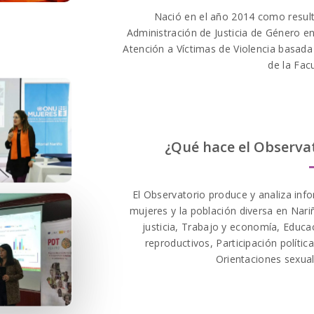
Nació en el año 2014 como result
Administración de Justicia de Género e
Atención a Víctimas de Violencia basada
de la Fac
Além disso, o Pin-up Casino é confiáve
rápidos e seguros. O
pinup
é licenciado 
relevantes, garantindo que os jogadores
¿Qué hace el Observa
El Observatorio produce y analiza inf
mujeres y la población diversa en Nariñ
justicia, Trabajo y economía, Educa
reproductivos, Participación polític
Orientaciones sexual