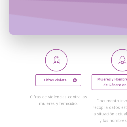
Mujeres y Hombre
Cifras Violeta
de Género en
Cifras de violencias contra las
s
Documento inve
mujeres y femicidio.
Hit enter to search or ESC to close
recopila datos es
la situación actua
ia contra
y los hombres
sas por