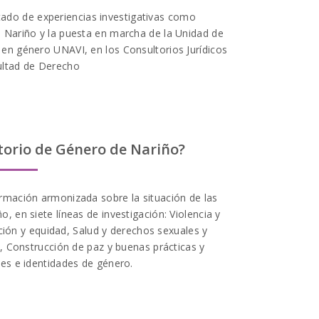
ado de experiencias investigativas como
n Nariño y la puesta en marcha de la Unidad de
 en género UNAVI, en los Consultorios Jurídicos
ultad de Derecho
l e seguro, com jogos justos e pagamentos
e regulamentado pelas autoridades de jogos
 possam jogar com confiança e tranquilidade.
torio de Género de Nariño?
ormación armonizada sobre la situación de las
o, en siete líneas de investigación: Violencia y
ción y equidad, Salud y derechos sexuales y
a, Construcción de paz y buenas prácticas y
es e identidades de género.