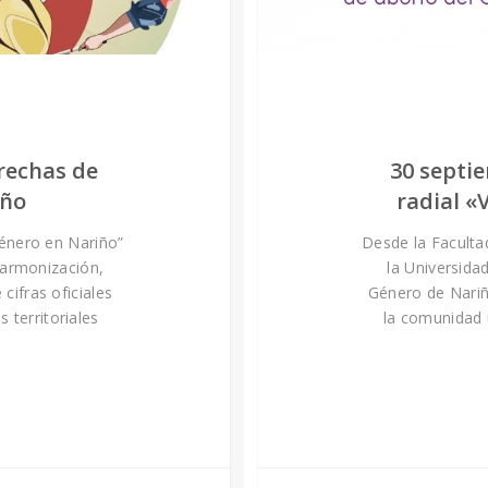
rechas de
30 septi
iño
radial «
énero en Nariño”
Desde la Faculta
 armonización,
la Universida
cifras oficiales
Género de Nariñ
 territoriales
la comunidad 