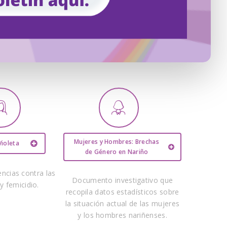
Mujeres y Hombres: Brechas
Violeta
de Género en Nariño
encias contra las
Cifr
Documento investigativo que
y femicidio.
recopila datos estadísticos sobre
la situación actual de las mujeres
Cifras d
y los hombres nariñenses.
person